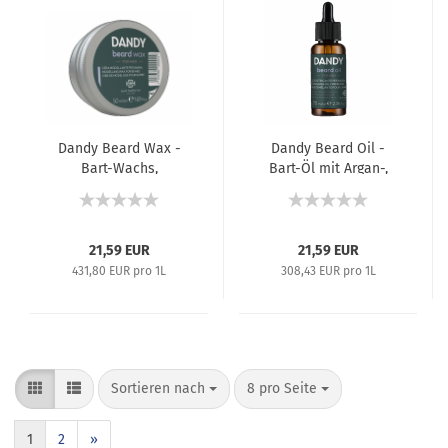
Dandy Beard Wax -
Dandy Beard Oil -
Bart-Wachs,
Bart-Öl mit Argan-,
Modellierwachs -
Baobab- und Leinöl -
50 ml
70 ml
21,59 EUR
21,59 EUR
431,80 EUR pro 1L
308,43 EUR pro 1L
Sortieren nach
8 pro Seite
1
2
»