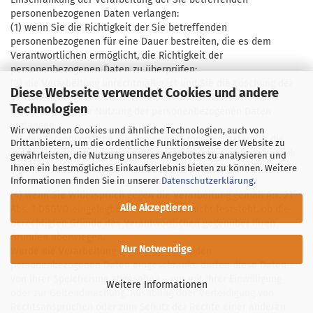
personenbezogenen Daten verlangen:
(1) wenn Sie die Richtigkeit der Sie betreffenden
personenbezogenen für eine Dauer bestreiten, die es dem
Verantwortlichen ermöglicht, die Richtigkeit der
personenbezogenen Daten zu überprüfen;
(2) die Verarbeitung unrechtmäßig ist und Sie die Löschung der
Diese Webseite verwendet Cookies und andere
personenbezogenen Daten ablehnen und stattdessen die
Technologien
Einschränkung der Nutzung der personenbezogenen Daten
verlangen;
Wir verwenden Cookies und ähnliche Technologien, auch von
(3) der Verantwortliche die personenbezogenen Daten für die
Drittanbietern, um die ordentliche Funktionsweise der Website zu
Zwecke der Verarbeitung nicht länger benötigt, Sie diese jedoch
gewährleisten, die Nutzung unseres Angebotes zu analysieren und
zur Geltendmachung, Ausübung oder Verteidigung von
Ihnen ein bestmögliches Einkaufserlebnis bieten zu können. Weitere
Informationen finden Sie in unserer
Datenschutzerklärung
.
Rechtsansprüchen benötigen, oder
(4) wenn Sie Widerspruch gegen die Verarbeitung gemäß Art. 21
Alle Akzeptieren
Abs. 1 DSGVO eingelegt haben und noch nicht feststeht, ob die
berechtigten Gründe des Verantwortlichen gegenüber Ihren
Gründen überwiegen.
Nur Notwendige
Wurde die Verarbeitung der Sie betreffenden
personenbezogenen Daten eingeschränkt, dürfen diese Daten –
von ihrer Speicherung abgesehen – nur mit Ihrer Einwilligung
Weitere Informationen
oder zur Geltendmachung, Ausübung oder Verteidigung von
Rechtsansprüchen oder zum Schutz der Rechte einer anderen