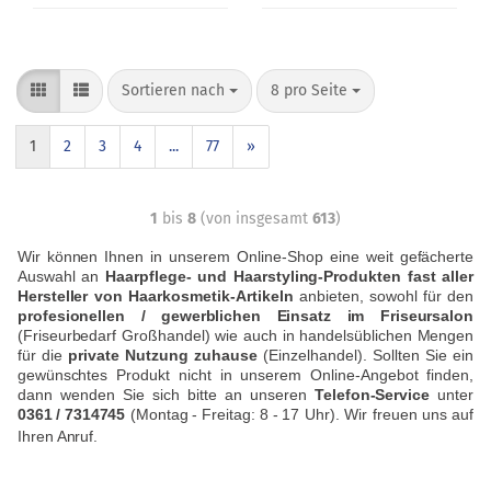
Sortieren nach
8 pro Seite
1
2
3
4
...
77
»
1
bis
8
(von insgesamt
613
)
Wir können Ihnen in unserem Online-Shop eine weit gefächerte
Auswahl an
Haarpflege- und Haarstyling-Produkten fast aller
Hersteller von Haarkosmetik-Artikeln
anbieten, sowohl für den
profesionellen / gewerblichen Einsatz im Friseursalon
(Friseurbedarf Großhandel) wie auch in handelsüblichen Mengen
für die
private Nutzung zuhause
(Einzelhandel). Sollten Sie ein
gewünschtes Produkt nicht in unserem Online-Angebot finden,
dann wenden Sie sich bitte an unseren
Telefon-Service
unter
0361
/
7314745
(Montag
-
Freitag: 8
-
17 Uhr). Wir freuen uns auf
Ihren Anruf.