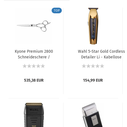
TOP
Kyone Premium 2800
Wahl 5-Star Gold Cordless
Schneideschere /
Detailer Li - Kabellose
Haarschere - 5,5" /
Konturenhaarschneidemaschi
6,0" (Rechtshand-
/ Trimmer
Schere)
535,38 EUR
154,99 EUR