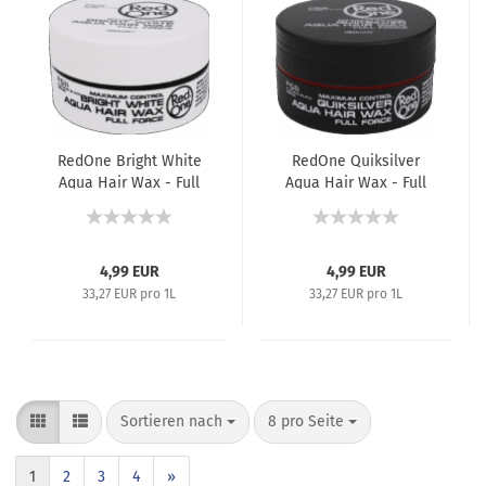
RedOne Bright White
RedOne Quiksilver
Aqua Hair Wax - Full
Aqua Hair Wax - Full
Force - Haarwachs -
Force - Haarwachs -
150 ml
150 ml
4,99 EUR
4,99 EUR
33,27 EUR pro 1L
33,27 EUR pro 1L
Sortieren nach
8 pro Seite
1
2
3
4
»