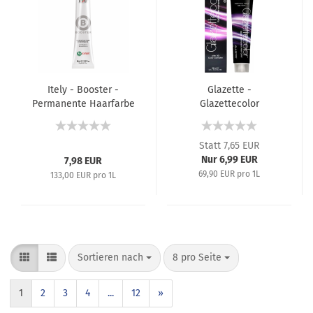
Itely - Booster -
Glazette -
Permanente Haarfarbe
Glazettecolor
(Korrekturfarbe) -
Permanente Haarfarbe
60 ml
- 100 ml
Statt 7,65 EUR
Nur 6,99 EUR
7,98 EUR
69,90 EUR pro 1L
133,00 EUR pro 1L
Sortieren nach
8 pro Seite
1
2
3
4
...
12
»