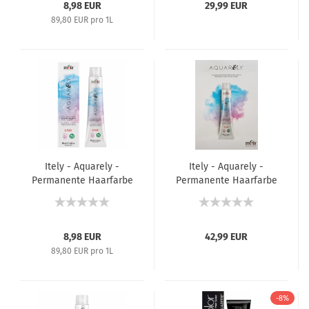
- 100 ml
8,98 EUR
29,99 EUR
89,80 EUR pro 1L
Itely - Aquarely -
Itely - Aquarely -
Permanente Haarfarbe
Permanente Haarfarbe
- 100 ml
- Farbkarte
8,98 EUR
42,99 EUR
89,80 EUR pro 1L
-8%