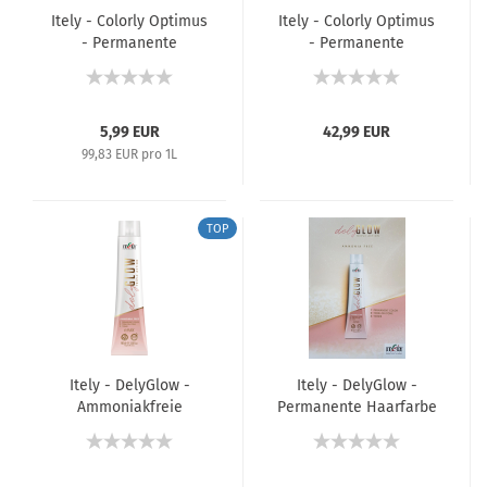
Itely - Colorly Optimus
Itely - Colorly Optimus
- Permanente
- Permanente
Haarfarbe - 60 ml
Haarfarbe - Farbkarte
5,99 EUR
42,99 EUR
99,83 EUR pro 1L
TOP
Itely - DelyGlow -
Itely - DelyGlow -
Ammoniakfreie
Permanente Haarfarbe
Permanente Haarfarbe
/ Semi-Permanente
/ Semi-Permanente
Tönung - Farbkarte
Tönung / Saurer Toner