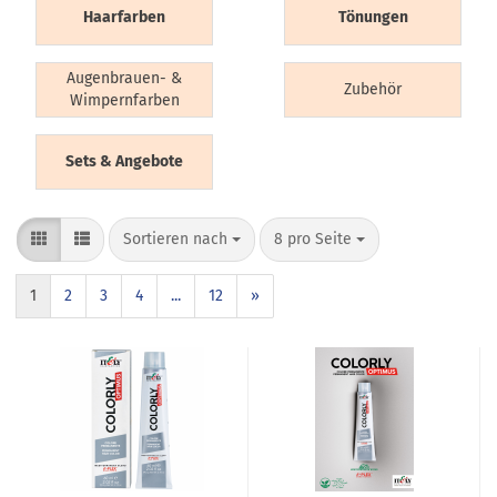
Haarfarben
Tönungen
Augenbrauen- &
Zubehör
Wimpernfarben
Sets & Angebote
Sortieren nach
8 pro Seite
1
2
3
4
...
12
»