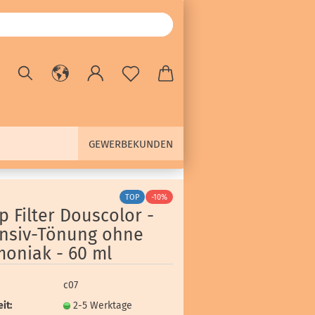
GEWERBEKUNDEN
TOP
-10%
p Filter Douscolor -
ensiv-Tönung ohne
oniak - 60 ml
c07
it:
2-5 Werktage