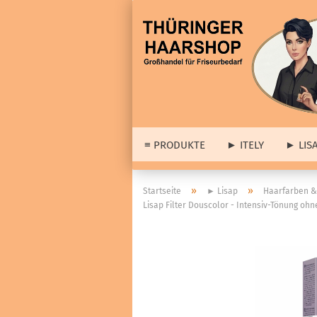
≡ PRODUKTE
► ITELY
► LIS
► 
»
»
Startseite
► Lisap
Haarfarben &
Lisap Filter Douscolor - Intensiv-Tönung oh
► A
≡ Barber & Herrenartikel
Lis
anzeigen
Dia
Haarstyling
wei
Cologne
Set
Haar- & Gesichtspflege
Abv
Bartpflege