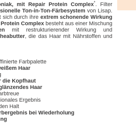
*
niak, mit Repair Protein Complex
. Filter
ssionelle Ton-in-Ton-Färbesystem
von Lisap.
t sich durch ihre
extrem schonende Wirkung
 Protein Complex
besteht aus einer Mischung
en
mit restrukturierender Wirkung und
heabutter
, die das Haar mit Nährstoffen und
finierte Farbpalette
weißem Haar
g
 die Kopfhaut
glänzendes Haar
arbtreue
sionales Ergebnis
den Halt
arbergebnis bei Wiederholung
ung