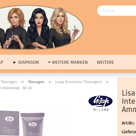
AP
► DIAPASON
≡ WEITERE MARKEN
WEITERE
Angebote
»
»
»
 Tönungen
Tönungen
Lisap Douscolor (Tönungen)
ne Ammoniak - 60 ml
ngebote
anzeigen
≡ Über uns anzeigen
Lisa
ap
Unsere Produkte
Int
pason
Unsere Marken
Amm
tere Marken
Unsere Hausmarke
s
Art.Nr.:
erkauf
Lieferze