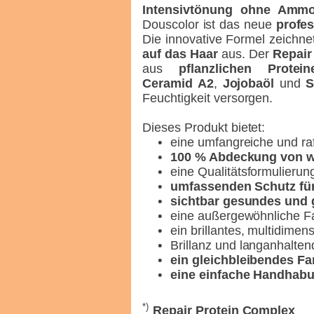
Intensivtönung ohne Ammo
Douscolor ist das neue
profe
Die innovative Formel zeichne
auf das Haar
aus. Der
Repair
aus
pflanzlichen Protein
Ceramid A2
,
Jojobaöl
und
S
Feuchtigkeit versorgen.
Dieses Produkt bietet:
eine umfangreiche und raf
100 % Abdeckung von 
eine Qualitätsformulierun
umfassenden Schutz für
sichtbar gesundes und 
eine außergewöhnliche F
ein brillantes, multidimen
Brillanz und langanhalten
ein gleichbleibendes F
eine einfache Handhab
*)
Repair Protein Complex