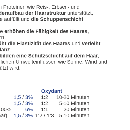
n Proteinen wie Reis-, Erbsen- und
eraufbau der Haarstruktur
unterstützt,
e auffüllt und
die Schuppenschicht
ne
erhöhen die Fähigkeit des Haares,
rn
.
ht die Elastizität des Haares
und
verleiht
lanz
.
bilden eine Schutzschicht auf dem Haar
,
dlichen Umwelteinflüssen wie Sonne, Wind und
tzt wird.
Oxydant
1,5
/
3%
1:2
10-20 Minuten
1,5
/
3%
1:2
5-10 Minuten
 100%
6%
1:1
20 Minuten
ar)
1,5
/
3%
1:2 / 1:3
5-10 Minuten