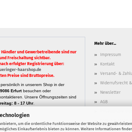
Mehr über...
r Händler und Gewerbetreibende sind nur
Impressum
und Freischaltung sichtbar.
nach erfolgter Registrierung über:
Kontakt
ueringer-haarshop.de
Versand- & Zahl
ten Preise sind Bruttopreise.
Widerrufsrecht &
persönlich in unserem Shop in der
9086 Erfurt
besuchen oder
Newsletter
ontaktieren.
Unsere Öffnungszeiten sind
AGB
eitag: 8 - 17 Uhr
.
Privatsphäre un
Technologien
Cookie Einstellu
nbietern, um die ordentliche Funktionsweise der Website zu gewährleisten
ögliches Einkaufserlebnis bieten zu können. Weitere Informationen finden