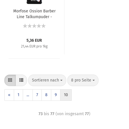
Morfose Ossion Barber
Line Talkumpuder -
Aromatisierter Barber
Talk - 250 g
5,36 EUR
21,44 EUR pro 1kg
Sortieren nach
8 pro Seite
«
1
...
7
8
9
10
73
bis
77
(von insgesamt
77
)