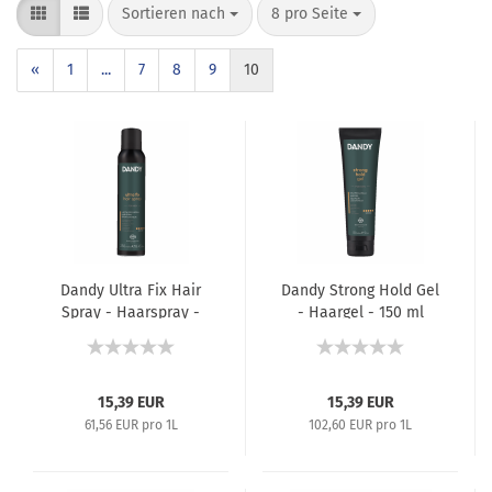
Sortieren nach
8 pro Seite
«
1
...
7
8
9
10
Dandy Ultra Fix Hair
Dandy Strong Hold Gel
Spray - Haarspray -
- Haargel - 150 ml
250 ml
15,39 EUR
15,39 EUR
61,56 EUR pro 1L
102,60 EUR pro 1L