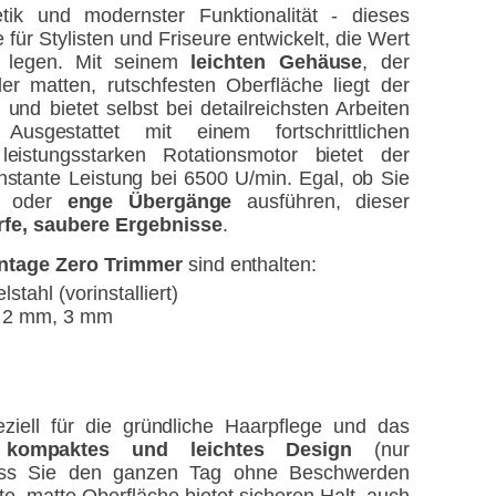
ik und modernster Funktionalität - dieses
 für Stylisten und Friseure entwickelt, die Wert
legen. Mit seinem
leichten Gehäuse
, der
r matten, rutschfesten Oberfläche liegt der
und bietet selbst bei detailreichsten Arbeiten
 Ausgestattet mit einem fortschrittlichen
eistungsstarken Rotationsmotor bietet der
stante Leistung bei 6500 U/min. Egal, ob Sie
n oder
enge Übergänge
ausführen, dieser
rfe, saubere Ergebnisse
.
ntage Zero Trimmer
sind enthalten:
tahl (vorinstalliert)
 2 mm, 3 mm
iell für die gründliche Haarpflege und das
n
kompaktes und leichtes Design
(nur
ass Sie den ganzen Tag ohne Beschwerden