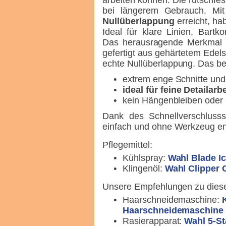
arbeiten können. Die rutschfes
bei längerem Gebrauch. Mit 
Nullüberlappung
erreicht, hab
Ideal für klare Linien, Bart
Das herausragende Merkmal d
gefertigt aus gehärtetem Edelst
echte Nullüberlappung. Das be
extrem enge Schnitte un
ideal für feine Detailarb
kein Hängenbleiben oder
Dank des Schnellverschlusss
einfach und ohne Werkzeug en
Pflegemittel:
Kühlspray:
Wahl Blade Ic
Klingenöl:
Wahl Clipper O
Unsere Empfehlungen zu dies
Haarschneidemaschine:
Haarschneidemaschine
Rasierapparat:
Wahl 5-St