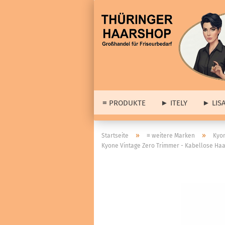
≡ PRODUKTE
► ITELY
► LIS
► 
»
»
Startseite
≡ weitere Marken
Kyo
Kyone Vintage Zero Trimmer - Kabellose Ha
► A
≡ Barber & Herrenartikel
Lis
anzeigen
Dia
Haarstyling
wei
Cologne
Set
Haar- & Gesichtspflege
Abv
Bartpflege