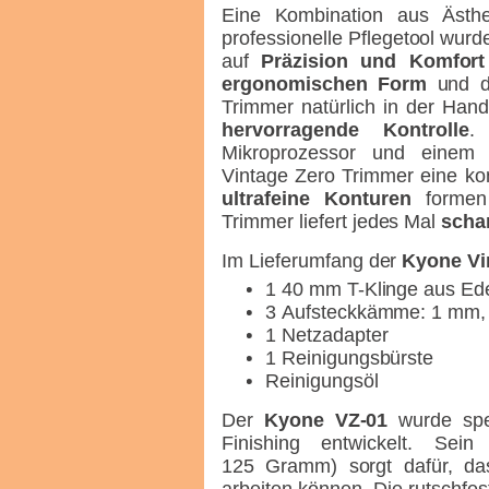
Eine Kombination aus Ästhet
professionelle Pflegetool wurde
auf
Präzision und Komfort
ergonomischen Form
und de
Trimmer natürlich in der Hand 
hervorragende Kontrolle
.
Mikroprozessor und einem l
Vintage Zero Trimmer eine kon
ultrafeine Konturen
forme
Trimmer liefert jedes Mal
scha
Im Lieferumfang der
Kyone Vi
1 40 mm T-Klinge aus Edels
3 Aufsteckkämme: 1 mm,
1 Netzadapter
1 Reinigungsbürste
Reinigungsöl
Der
Kyone VZ-01
wurde spez
Finishing entwickelt. Sei
125 Gramm) sorgt dafür, d