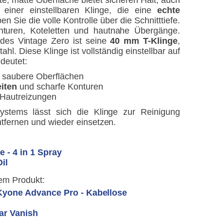
te, matte Oberfläche bietet sicheren Halt, auch
einer einstellbaren Klinge, die eine
echte
en Sie die volle Kontrolle über die Schnitttiefe.
konturen, Koteletten und hautnahe Übergänge.
es Vintage Zero ist seine
40 mm T-Klinge
,
ahl. Diese Klinge ist vollständig einstellbar auf
deutet:
d saubere Oberflächen
eiten
und scharfe Konturen
 Hautreizungen
ystems lässt sich die Klinge zur Reinigung
tfernen und wieder einsetzen.
e - 4 in 1 Spray
il
em Produkt:
Kyone Advance Pro - Kabellose
ar Vanish