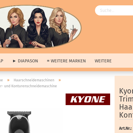
AP
► DIAPASON
≡ WEITERE MARKEN
WEITERE
Angebote
»
»
ne
Haarschneidemaschinen
ar- und Konturenschneidemaschine
ngebote
anzeigen
≡ Über uns anzeigen
Kyo
ap
Unsere Produkte
Tri
pason
Unsere Marken
Haa
tere Marken
Unsere Hausmarke
Kon
s
erkauf
Art.Nr.: