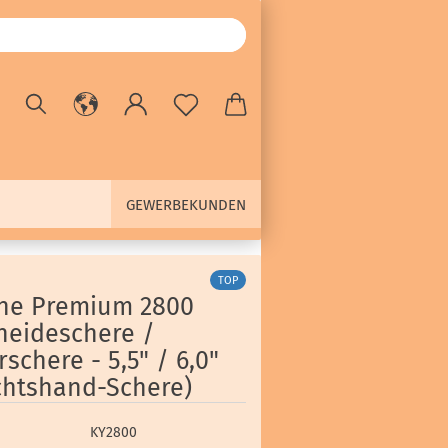
GEWERBEKUNDEN
TOP
ne Premium 2800
neideschere /
schere - 5,5" / 6,0"
chtshand-Schere)
KY2800