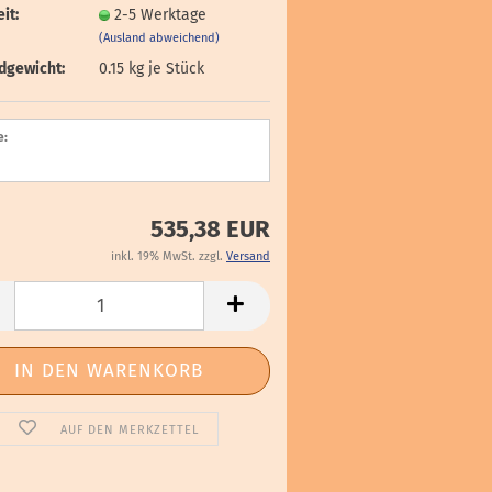
it:
2-5 Werktage
(Ausland abweichend)
dgewicht:
0.15
kg je Stück
e:
535,38 EUR
inkl. 19% MwSt. zzgl.
Versand
AUF DEN MERKZETTEL