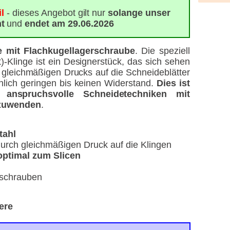
l
- dieses Angebot gilt nur
solange unser
ht
und
endet am 29.06.2026
e mit Flachkugellagerschraube
. Die speziell
Klinge ist ein Designerstück, das sich sehen
gleichmäßigen Drucks auf die Schneideblätter
nlich geringen bis keinen Widerstand.
Dies ist
 anspruchsvolle Schneidetechniken mit
nzuwenden
.
tahl
durch gleichmäßigen Druck auf die Klingen
 optimal zum Slicen
rschrauben
"
ere