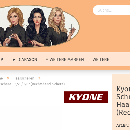
AP
► DIAPASON
≡ WEITERE MARKEN
WEITERE
Angebote
»
»
ne
Haarscheren
chere - 5,5" / 6,0" (Rechtshand-Schere)
ngebote
anzeigen
≡ Über uns anzeigen
Kyo
ap
Unsere Produkte
Sch
pason
Unsere Marken
Haar
tere Marken
Unsere Hausmarke
(Re
s
erkauf
Art.Nr.: