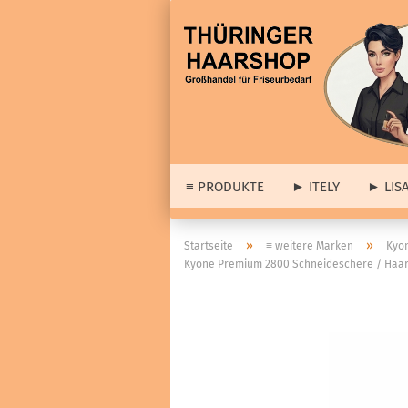
≡ PRODUKTE
► ITELY
► LIS
► 
»
»
Startseite
≡ weitere Marken
Kyo
Kyone Premium 2800 Schneideschere / Haars
► A
≡ Barber & Herrenartikel
Lis
anzeigen
Dia
Haarstyling
wei
Cologne
Set
Haar- & Gesichtspflege
Abv
Bartpflege