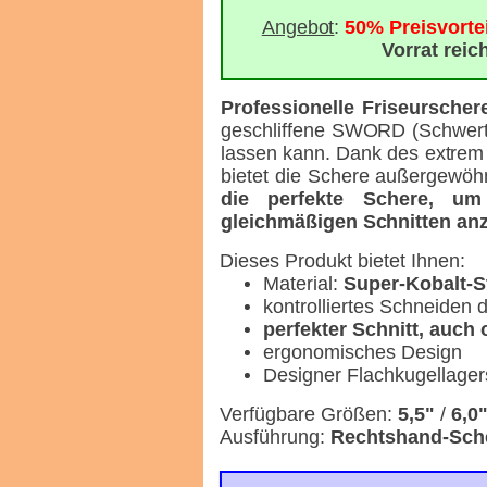
Angebot
:
50% Preisvortei
Vorrat reic
Professionelle Friseurscher
geschliffene SWORD (Schwert)-
lassen kann. Dank des extrem 
bietet die Schere außergewöh
die perfekte Schere, um
gleichmäßigen Schnitten a
Dieses Produkt bietet Ihnen:
Material:
Super-Kobalt-S
kontrolliertes Schneiden 
perfekter Schnitt, auch
ergonomisches Design
Designer Flachkugellage
Verfügbare Größen:
5,5"
/
6,0
Ausführung:
Rechtshand-Sch