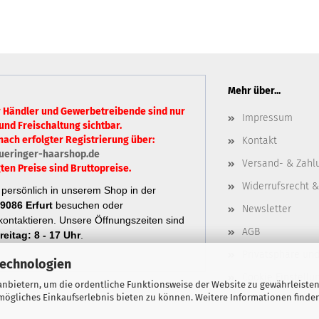
Mehr über...
r Händler und Gewerbetreibende sind nur
Impressum
und Freischaltung sichtbar.
nach erfolgter Registrierung über:
Kontakt
ueringer-haarshop.de
Versand- & Zahl
ten Preise sind Bruttopreise.
Widerrufsrecht &
persönlich in unserem Shop in der
9086 Erfurt
besuchen oder
Newsletter
ontaktieren.
Unsere Öffnungszeiten sind
AGB
eitag: 8 - 17 Uhr
.
Privatsphäre un
Technologien
Cookie Einstellu
nbietern, um die ordentliche Funktionsweise der Website zu gewährleisten
ögliches Einkaufserlebnis bieten zu können. Weitere Informationen finden