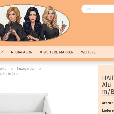
AP
► DIAPASON
≡ WEITERE MARKEN
WEITERE
Angebote
»
»
behör
Einwegartikel
m/Breite 9 cm
ngebote
anzeigen
≡ Über uns anzeigen
HAI
ap
Unsere Produkte
Alu-
pason
Unsere Marken
m/B
tere Marken
Unsere Hausmarke
s
Art.Nr.:
erkauf
Lieferze