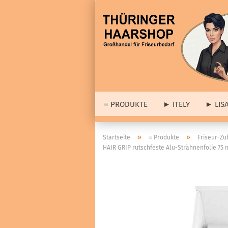
≡ PRODUKTE
► ITELY
► LIS
► 
»
»
Startseite
≡ Produkte
Friseur-Zu
HAIR GRIP rutschfeste Alu-Strähnenfolie 75 
► A
≡ Barber & Herrenartikel
Lis
anzeigen
Dia
Haarstyling
wei
Cologne
Set
Haar- & Gesichtspflege
Abv
Bartpflege