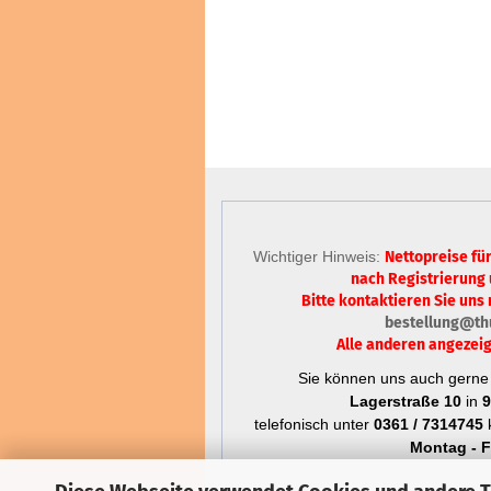
Wichtiger Hinweis:
Nettopreise fü
nach Registrierung
Bitte kontaktieren Sie uns 
bestellung@th
Alle anderen angezeig
Sie können uns auch gerne 
Lagerstraße 10
in
9
telefonisch unter
0361 / 7314745
k
Montag - Fr