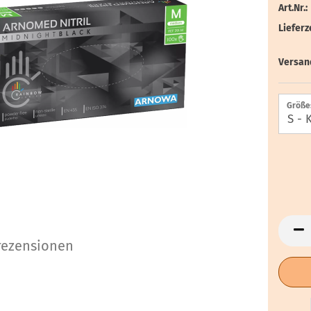
Art.Nr.:
Lieferze
Versan
Größe
ezensionen