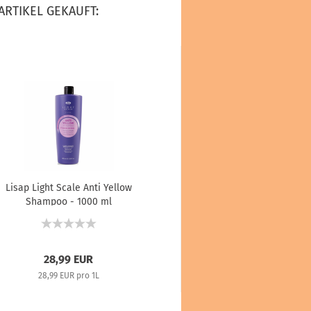
ARTIKEL GEKAUFT:
Lisap Light Scale Anti Yellow
DCM - Maske / Ha
Shampoo - 1000 ml
coloriertes Haar -
28,99 EUR
15,39 E
28,99 EUR pro 1L
15,39 EUR pr