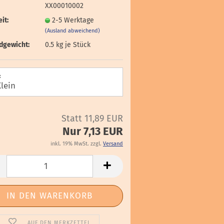
XX00010002
it:
2-5 Werktage
(Ausland abweichend)
dgewicht:
0.5
kg je Stück
:
Statt 11,89 EUR
Nur 7,13 EUR
inkl. 19% MwSt. zzgl.
Versand
AUF DEN MERKZETTEL