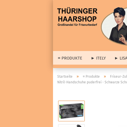
≡ PRODUKTE
► ITELY
► LIS
► 
»
»
Startseite
≡ Produkte
Friseur-Zu
Nitril-Handschuhe puderfrei - Schwarze Sc
► A
≡ Barber & Herrenartikel
Lis
anzeigen
Dia
Haarstyling
wei
Cologne
Set
Haar- & Gesichtspflege
Abv
Bartpflege