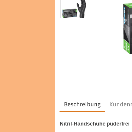
Haarfarben & Tönungen
Marken & Hersteller
Beschreibung
Kundenr
Nitril-Handschuhe puderfrei