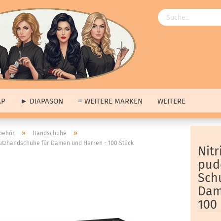
AP
► DIAPASON
≡ WEITERE MARKEN
WEITERE
Angebote
»
»
behör
Handschuhe
hutzhandschuhe für Damen und Herren - 100 Stück
ngebote
anzeigen
≡ Über uns anzeigen
Nit
ap
Unsere Produkte
pud
pason
Unsere Marken
Sch
tere Marken
Unsere Hausmarke
Dam
s
100
erkauf