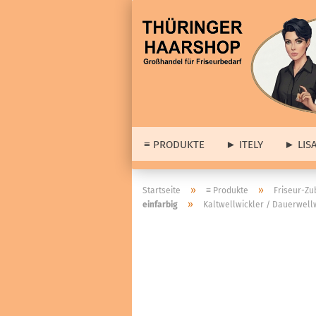
≡ PRODUKTE
► ITELY
► LIS
► 
»
»
Startseite
≡ Produkte
Friseur-Zu
»
einfarbig
Kaltwellwickler / Dauerwellw
► A
≡ Barber & Herrenartikel
Lis
anzeigen
Dia
Haarstyling
wei
Cologne
Set
Haar- & Gesichtspflege
Abv
Bartpflege