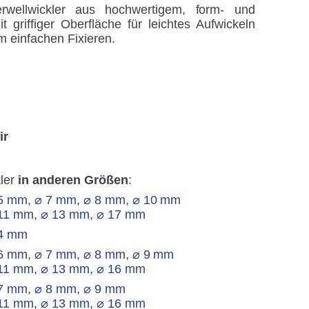
erwellwickler aus hochwertigem, form- und
t griffiger Oberfläche für leichtes Aufwickeln
 einfachen Fixieren.
ir
kler
in anderen Größen
:
5 mm
,
⌀ 7 mm
,
⌀ 8 mm
,
⌀ 10 mm
11 mm
,
⌀ 13 mm
,
⌀ 17 mm
4 mm
6 mm
,
⌀ 7 mm
,
⌀ 8 mm
,
⌀ 9 mm
11 mm
,
⌀ 13 mm
,
⌀ 16 mm
7 mm
,
⌀ 8 mm
,
⌀ 9 mm
11 mm
,
⌀ 13 mm
,
⌀ 16 mm