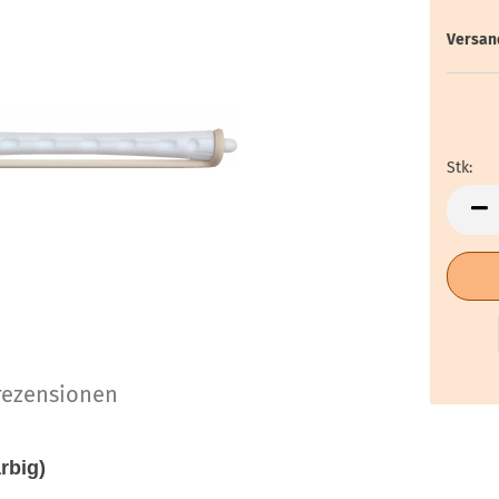
Versan
Stk:
Stk
ezensionen
rbig)