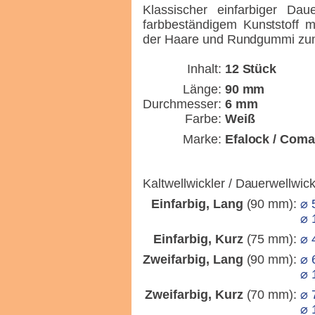
Klassischer einfarbiger Dau
farbbeständigem Kunststoff mi
der Haare und Rundgummi zum
Inhalt:
12 Stück
Länge:
90 mm
Durchmesser:
6 mm
Farbe:
Weiß
Marke:
Efalock / Coma
Kaltwellwickler / Dauerwellwic
Einfarbig, Lang
(90 mm):
⌀ 
⌀ 
Einfarbig, Kurz
(75 mm):
⌀ 
Zweifarbig, Lang
(90 mm):
⌀ 
⌀ 
Zweifarbig, Kurz
(70 mm):
⌀ 
⌀ 