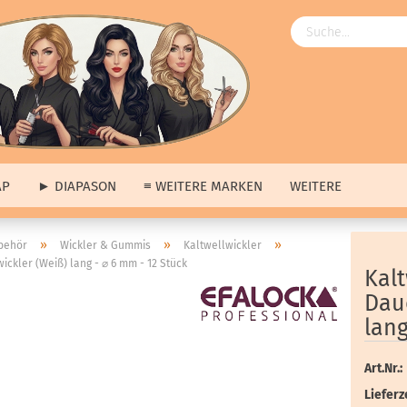
AP
► DIAPASON
≡ WEITERE MARKEN
WEITERE
Angebote
»
»
»
behör
Wickler & Gummis
Kaltwellwickler
ickler (Weiß) lang - ⌀ 6 mm - 12 Stück
ngebote
anzeigen
≡ Über uns anzeigen
Kalt
ap
Unsere Produkte
Dau
pason
Unsere Marken
lang
tere Marken
Unsere Hausmarke
s
Art.Nr.:
erkauf
Lieferze