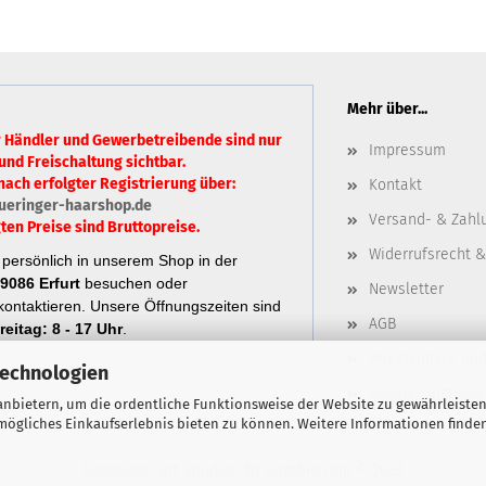
Mehr über...
r Händler und Gewerbetreibende sind nur
Impressum
und Freischaltung sichtbar.
nach erfolgter Registrierung über:
Kontakt
ueringer-haarshop.de
Versand- & Zahl
ten Preise sind Bruttopreise.
Widerrufsrecht &
persönlich in unserem Shop in der
9086 Erfurt
besuchen oder
Newsletter
ontaktieren.
Unsere Öffnungszeiten sind
AGB
eitag: 8 - 17 Uhr
.
Privatsphäre un
Technologien
Cookie Einstellu
nbietern, um die ordentliche Funktionsweise der Website zu gewährleisten
ögliches Einkaufserlebnis bieten zu können. Weitere Informationen finden
Shopping Cart Solution
by Gambio.com © 2023