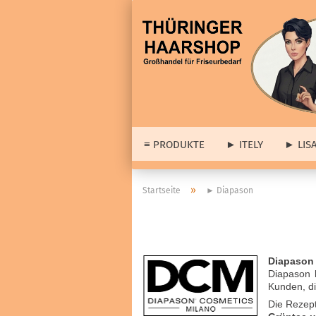
≡ PRODUKTE
► ITELY
► LIS
► 
»
Startseite
► Diapason
► A
≡ Barber & Herrenartikel
Lis
anzeigen
Dia
Haarstyling
Diapason
wei
Diapason k
Cologne
Set
Kunden, d
Haar- & Gesichtspflege
Abv
Die Rezep
Bartpflege