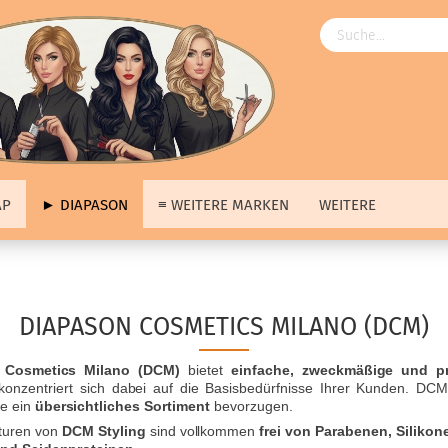
AP
► DIAPASON
≡ WEITERE MARKEN
WEITERE
Angebote
ngebote
anzeigen
≡ Über uns anzeigen
DIAPASON COSMETICS MILANO (DCM)
ap
Unsere Produkte
pason
Unsere Marken
 Cosmetics Milano (DCM)
bietet
einfache, zweckmäßige und pr
tere Marken
Unsere Hausmarke
onzentriert sich dabei auf die Basisbedürfnisse Ihrer Kunden. DCM
s
ie ein
übersichtliches Sortiment
bevorzugen.
erkauf
turen von
DCM Styling
sind vollkommen
frei von Parabenen, Silikon