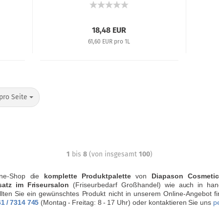
18,48 EUR
61,60 EUR pro 1L
pro Seite
1
bis
8
(von insgesamt
100
)
ine-Shop die
komplette Produktpalette
von
Diapason Cosmetic
satz im Friseursalon
(Friseurbedarf Großhandel) wie auch in ha
llten Sie ein gewünschtes Produkt nicht in unserem Online-Angebot 
61
/
7314 745
(Montag
-
Freitag: 8
-
17 Uhr) oder kontaktieren Sie uns
p