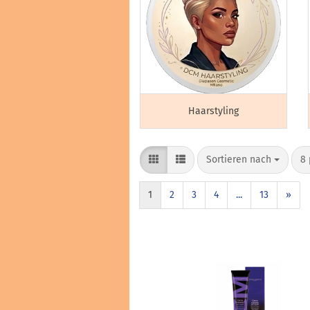
Haarstyling
Sortieren nach
8 
1
2
3
4
...
13
»