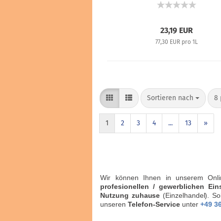
Moringa-Extrakt - 300 ml
23,19 EUR
77,30 EUR pro 1L
Sortieren nach
8 
1
2
3
4
...
13
»
Wir können Ihnen in unserem Onl
profesionellen / gewerblichen Ein
Nutzung zuhause
(Einzelhandel). So
unseren
Telefon-Service
unter
+49 3