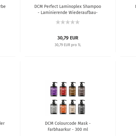
rbe
DCM Perfect Laminoplex Shampoo
- Laminierende Wiederaufbau-
Haarwäsche mit Diaplex-Moringa-
Extrakt - 1000 ml
30,79 EUR
30,79 EUR pro 1L
der
DCM Colourcode Mask -
Farbhaarkur - 300 ml
ex-