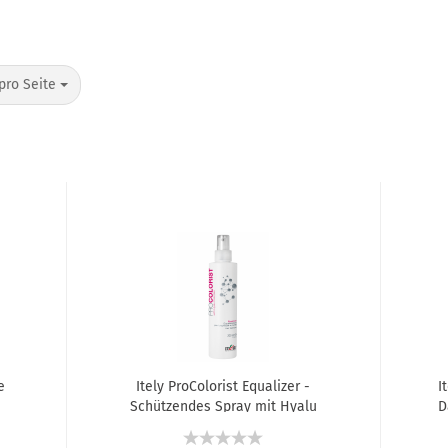
pro Seite
e
Itely ProColorist Equalizer -
I
Schützendes Spray mit Hyalu
D
Colorplex - 200 ml
na