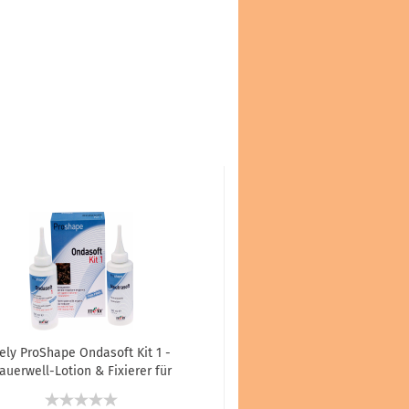
tely ProShape Ondasoft Kit 1 -
auerwell-Lotion & Fixierer für
türliches und widerspenstiges
Haar - 100 ml + 120 ml