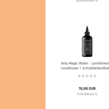
80,86 EUR pro 1L
Itely Magic Water - Lamilieren
Conditioner / Schutzbehandlun
280 ml
19,98 EUR
71,36 EUR pro 1L