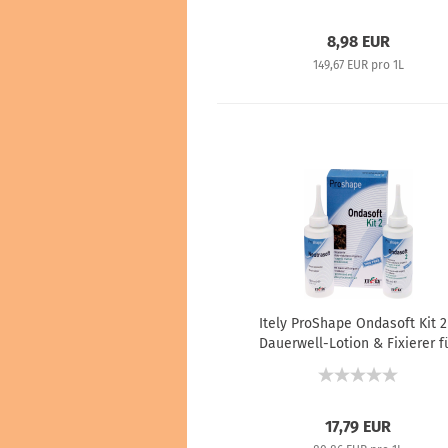
8,98 EUR
149,67 EUR pro 1L
Itely ProShape Ondasoft Kit 2
Dauerwell-Lotion & Fixierer f
sensibles und chemisch
behandeltes Haar - 100 ml 
120 ml
17,79 EUR