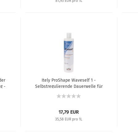
81,93 EUR pro 1L
der
Itely ProShape Waveself 1 -
g -
Selbstregulierende Dauerwelle für
naturbelassenes Haar - 500 ml
17,79 EUR
35,58 EUR pro 1L