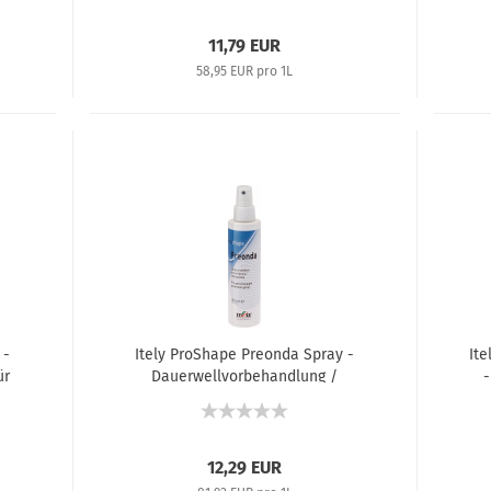
11,79 EUR
58,95 EUR pro 1L
 -
Itely ProShape Preonda Spray -
It
ür
Dauerwellvorbehandlung /
Haarglättungsvorbehandlung -
Ha
+
150 ml
12,29 EUR