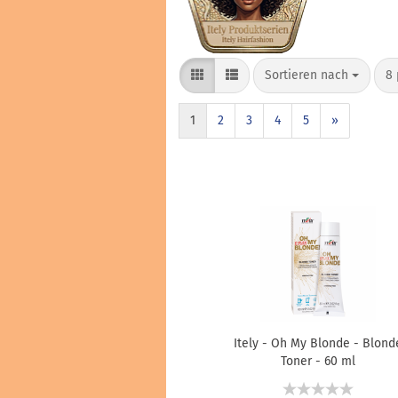
Haarfarben & Tönungen
Marken & Hersteller
Sortieren nach
8 
1
2
3
4
5
»
Itely - Oh My Blonde - Blond
Toner - 60 ml