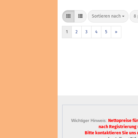
Sortieren nach
8 
1
2
3
4
5
»
Wichtiger Hinweis:
Nettopreise fü
nach Registrierung
Bitte kontaktieren Sie uns 