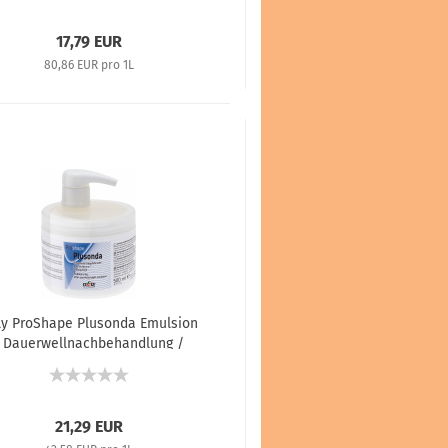
17,79 EUR
80,86 EUR pro 1L
ely ProShape Plusonda Emulsion
- Dauerwellnachbehandlung /
arglättungsnachbehandlung -
500 ml
21,29 EUR