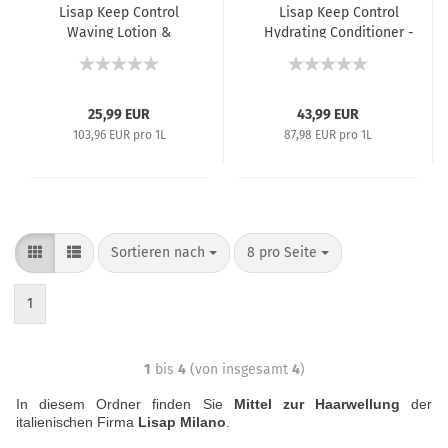
Lisap Keep Control
Lisap Keep Control
Waving Lotion &
Hydrating Conditioner -
Neutralizer Set -
Dauerwellnachbehandlung
Wellungslotion &
- 500 ml
Fixierer - 100 ml +
150 ml
25,99 EUR
43,99 EUR
103,96 EUR pro 1L
87,98 EUR pro 1L
Sortieren nach
8 pro Seite
1
1
bis
4
(von insgesamt
4
)
In diesem Ordner finden Sie
Mittel zur Haarwellung
der
italienischen Firma
Lisap Milano
.