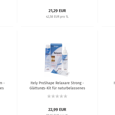
21,29 EUR
42,58 EUR pro 1L
m -
Itely ProShape Relaxare Strong -
tes
Glättungs-Kit für naturbelassenes
l +
und widerspenstiges Haar -
100 ml + 140 ml + 15 ml
22,99 EUR