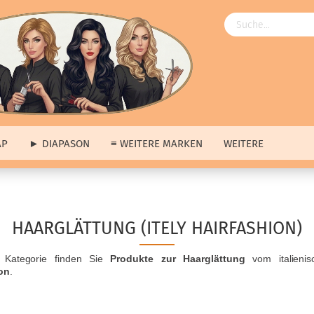
AP
► DIAPASON
≡ WEITERE MARKEN
WEITERE
Angebote
ngebote
anzeigen
≡ Über uns anzeigen
HAARGLÄTTUNG (ITELY HAIRFASHION)
ap
Unsere Produkte
pason
Unsere Marken
r Kategorie finden Sie
Produkte zur Haarglättung
vom italienis
tere Marken
Unsere Hausmarke
on
.
s
erkauf