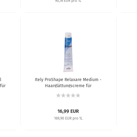
90,16 EUR pro 1L
l
Itely ProShape Relaxare Medium -
für
Haarglättungscreme für
vorbehandeltes und empfindliches
Haar - 100 ml
16,99 EUR
169,90 EUR pro 1L