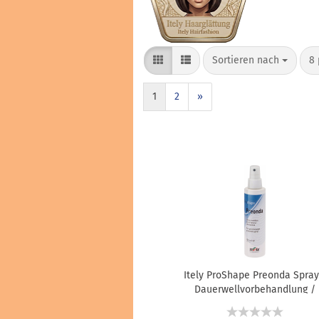
Haarfarben & Tönungen
Marken & Hersteller
Sortieren nach
8 
1
2
»
Itely ProShape Preonda Spray
Dauerwellvorbehandlung /
Haarglättungsvorbehandlung
150 ml