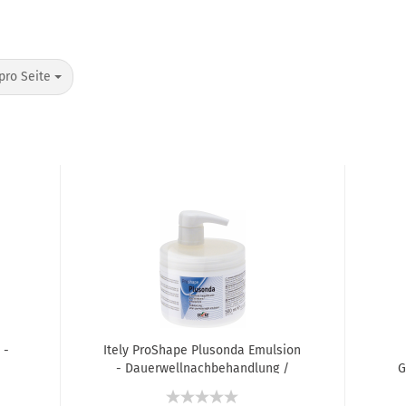
pro Seite
 -
Itely ProShape Plusonda Emulsion
- Dauerwellnachbehandlung /
G
 -
Haarglättungsnachbehandlung -
500 ml