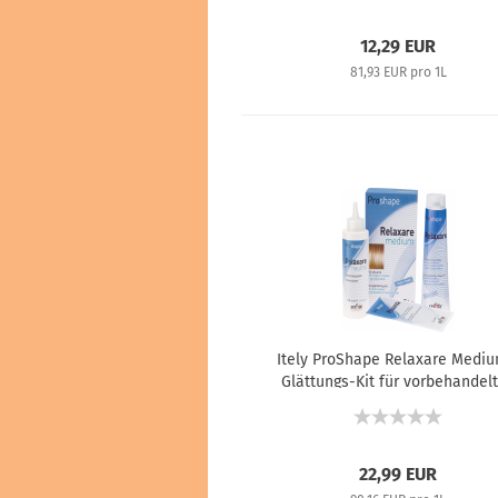
12,29 EUR
81,93 EUR pro 1L
Itely ProShape Relaxare Mediu
Glättungs-Kit für vorbehandel
und empfindliches Haar - 100 m
140 ml + 15 ml
22,99 EUR