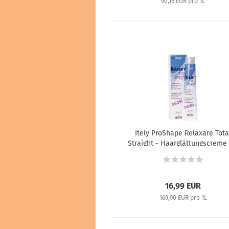
90,16 EUR pro 1L
Itely ProShape Relaxare Tota
Straight - Haarglättungscreme 
extrakompaktes und
konturstarkes Haar - 100 ml
16,99 EUR
169,90 EUR pro 1L