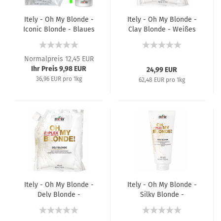
Itely - Oh My Blonde -
Itely - Oh My Blonde -
Iconic Blonde - Blaues
Clay Blonde - Weißes
Blondierpulver + Itely
Freihand-
Oxily Oxidations-
Blondierpulver - 400 g
Normalpreis 12,45 EUR
Emulsion - Oxydant /
Entwickler - 3x 30 g +
Ihr Preis 9,98 EUR
24,99 EUR
1x 180 ml
36,96 EUR pro 1kg
62,48 EUR pro 1kg
Itely - Oh My Blonde -
Itely - Oh My Blonde -
Dely Blonde -
Silky Blonde -
Ammoniakfreies
Blondiercreme - 500 g
weißes Blondierpulver