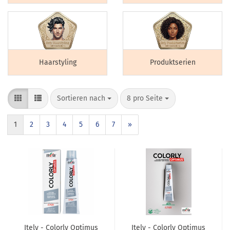
Haarstyling
Produktserien
Sortieren nach
8 pro Seite
1
2
3
4
5
6
7
»
Itely - Colorly Optimus
Itely - Colorly Optimus