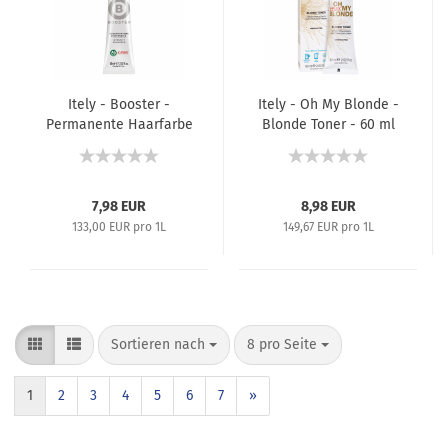
Itely - Booster -
Itely - Oh My Blonde -
Permanente Haarfarbe
Blonde Toner - 60 ml
(Korrekturfarbe) -
60 ml
7,98 EUR
8,98 EUR
133,00 EUR pro 1L
149,67 EUR pro 1L
Sortieren nach
8 pro Seite
1
2
3
4
5
6
7
»