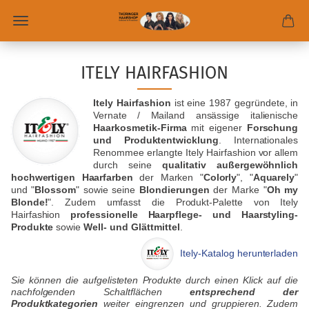
ITELY HAIRFASHION
Itely Hairfashion
ist eine 1987 gegründete, in
Vernate / Mailand ansässige italienische
Haarkosmetik-Firma
mit eigener
Forschung
und Produktentwicklung
. Internationales
Renommee erlangte Itely Hairfashion vor allem
durch seine
qualitativ außergewöhnlich
hochwertigen Haarfarben
der Marken "
Colorly
", "
Aquarely
"
und "
Blossom
" sowie seine
Blondierungen
der Marke "
Oh my
Blonde!
". Zudem umfasst die Produkt-Palette von Itely
Hairfashion
professionelle Haarpflege- und Haarstyling-
Produkte
sowie
Well- und Glättmittel
.
Itely-Katalog herunterladen
Sie können die aufgelisteten Produkte durch einen Klick auf die
nachfolgenden Schaltflächen
entsprechend der
Produktkategorien
weiter eingrenzen und gruppieren. Zudem