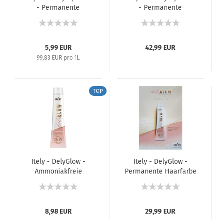
- Permanente
- Permanente
Haarfarbe - 60 ml
Haarfarbe - Farbkarte
5,99 EUR
42,99 EUR
99,83 EUR pro 1L
TOP
Itely - DelyGlow -
Itely - DelyGlow -
Ammoniakfreie
Permanente Haarfarbe
Permanente Haarfarbe
/ Semi-Permanente
/ Semi-Permanente
Tönung - Farbkarte
Tönung / Saurer Toner
- 100 ml
8,98 EUR
29,99 EUR