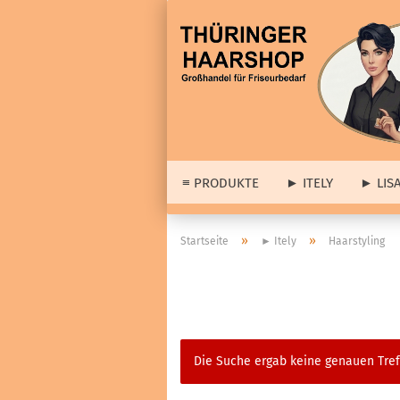
≡ PRODUKTE
► ITELY
► LIS
► 
»
»
Startseite
► Itely
Haarstyling
► A
≡ Barber & Herrenartikel
Lis
anzeigen
Dia
Haarstyling
wei
Cologne
Set
Die Suche ergab keine genauen Tref
Haar- & Gesichtspflege
Abv
Bartpflege