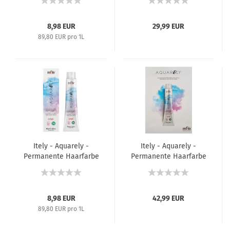
/ Semi-Permanente
Tönung - Farbkarte
Tönung / Saurer Toner
- 100 ml
8,98 EUR
29,99 EUR
89,80 EUR pro 1L
Itely - Aquarely -
Itely - Aquarely -
Permanente Haarfarbe
Permanente Haarfarbe
- 100 ml
- Farbkarte
8,98 EUR
42,99 EUR
89,80 EUR pro 1L