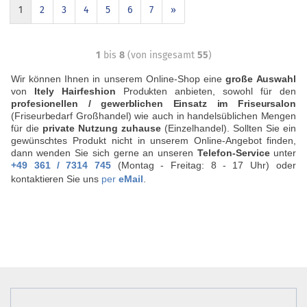
1
2
3
4
5
6
7
»
1
bis
8
(von insgesamt
55
)
Wir können Ihnen in unserem Online-Shop eine
große Auswahl
von
Itely Hairfeshion
Produkten anbieten, sowohl für den
profesionellen / gewerblichen Einsatz im Friseursalon
(Friseurbedarf Großhandel) wie auch in handelsüblichen Mengen
für die
private Nutzung zuhause
(Einzelhandel). Sollten Sie ein
gewünschtes Produkt nicht in unserem Online-Angebot finden,
dann wenden Sie sich gerne an unseren
Telefon-Service
unter
+49 361
/
7314 745
(Montag
-
Freitag: 8
-
17 Uhr) oder
kontaktieren Sie uns
per
eMail
.