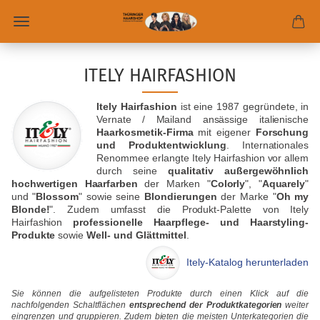
ITELY HAIRFASHION
Itely Hairfashion
ist eine 1987 gegründete, in
Vernate / Mailand ansässige italienische
Haarkosmetik-Firma
mit eigener
Forschung
und Produktentwicklung
. Internationales
Renommee erlangte Itely Hairfashion vor allem
durch seine
qualitativ außergewöhnlich
hochwertigen Haarfarben
der Marken "
Colorly
", "
Aquarely
"
und "
Blossom
" sowie seine
Blondierungen
der Marke "
Oh my
Blonde!
". Zudem umfasst die Produkt-Palette von Itely
Hairfashion
professionelle Haarpflege- und Haarstyling-
Produkte
sowie
Well- und Glättmittel
.
Itely-Katalog herunterladen
Sie können die aufgelisteten Produkte durch einen Klick auf die
nachfolgenden Schaltflächen
entsprechend der Produktkategorien
weiter
eingrenzen und gruppieren. Zudem bieten die meisten Unterkategorien die