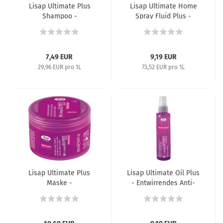
Lisap Ultimate Plus
Lisap Ultimate Home
Shampoo -
Spray Fluid Plus -
Haarglättungsshampoo
Hitzeschutzspray für
- 250 ml
die Haarglättung -
125 ml
7,49 EUR
9,19 EUR
29,96 EUR pro 1L
73,52 EUR pro 1L
Lisap Ultimate Plus
Lisap Ultimate Oil Plus
Maske -
- Entwirrendes Anti-
Haarglättungsmaske -
Kraus-Öl - 120 ml
250 ml