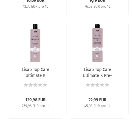
10,69 EUR
9,19 EUR
42,76 EUR pro 1L
76,58 EUR pro 1L
Lisap Top Care
Lisap Top Care
Ultimate K
Ultimate K Pre-
Straightening Fluid -
Treatment Shampoo -
Haarglättungs-Fluid #2
Vorbehandlung für die
- 500 ml
Haarglättung #1 -
500 ml
129,98 EUR
22,99 EUR
259,96 EUR pro 1L
45,98 EUR pro 1L