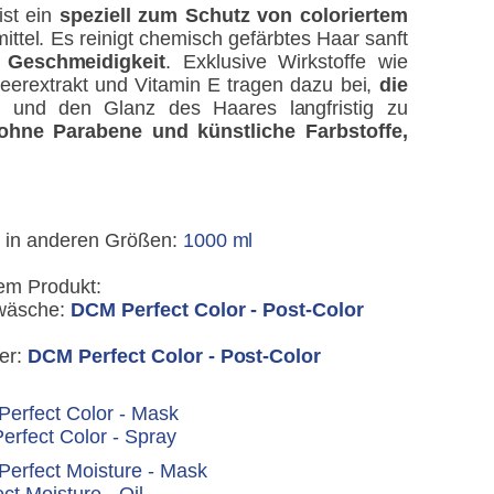
st ein
speziell zum Schutz von coloriertem
ttel. Es reinigt chemisch gefärbtes Haar sanft
 Geschmeidigkeit
. Exklusive Wirkstoffe wie
erextrakt und Vitamin E tragen dazu bei,
die
n
und den Glanz des Haares langfristig zu
ohne Parabene und künstliche Farbstoffe,
o
in anderen Größen:
1000 ml
em Produkt:
wäsche:
DCM Perfect Color - Post-Color
er:
DCM Perfect Color - Post-Color
erfect Color - Mask
rfect Color - Spray
erfect Moisture - Mask