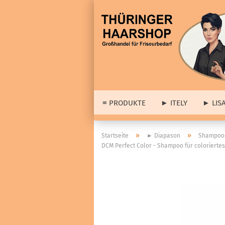
≡ PRODUKTE
► ITELY
► LIS
► 
»
»
Startseite
► Diapason
Shampoo 
DCM Perfect Color - Shampoo für coloriertes
► A
≡ Barber & Herrenartikel
Lis
anzeigen
Dia
Haarstyling
wei
Cologne
Set
Haar- & Gesichtspflege
Abv
Bartpflege