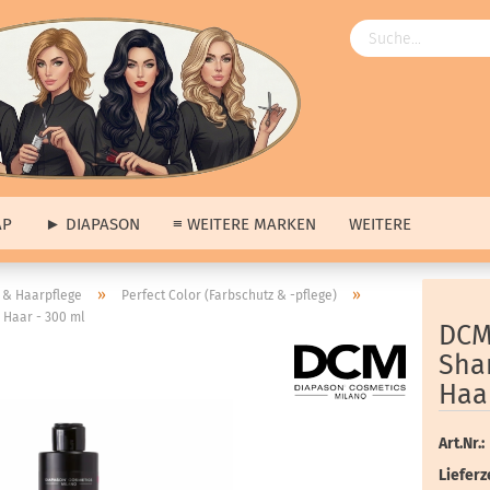
AP
► DIAPASON
≡ WEITERE MARKEN
WEITERE
Angebote
»
»
& Haarpflege
Perfect Color (Farbschutz & -pflege)
 Haar - 300 ml
ngebote
anzeigen
≡ Über uns anzeigen
DCM 
ap
Unsere Produkte
Sha
pason
Unsere Marken
Haa
tere Marken
Unsere Hausmarke
s
Art.Nr.:
erkauf
Lieferze