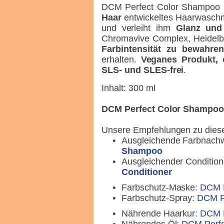
DCM Perfect Color Shampoo i
Haar
entwickeltes Haarwaschmi
und verleiht ihm
Glanz und
Chromavive Complex, Heidelbe
Farbintensität zu bewahre
erhalten.
Veganes Produkt, 
SLS- und SLES-frei
.
Inhalt: 300 ml
DCM Perfect Color Shampo
Unsere Empfehlungen zu dies
Ausgleichende Farbnach
Shampoo
Ausgleichender Condition
Conditioner
Farbschutz-Maske:
DCM P
Farbschutz-Spray:
DCM Pe
Nährende Haarkur:
DCM P