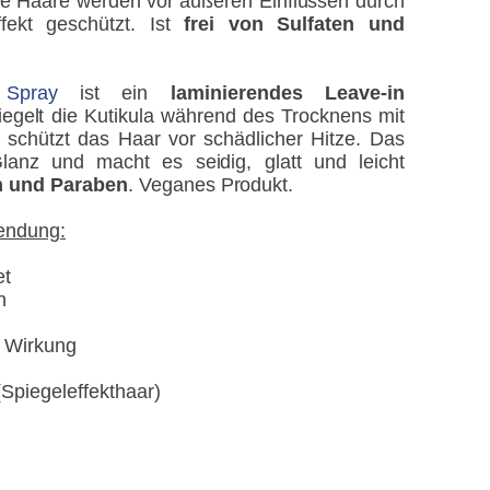
Ihre Haare werden vor äußeren Einflüssen durch
fekt geschützt. Ist
frei von Sulfaten und
Spray
ist ein
laminierendes Leave-in
iegelt die Kutikula während des Trocknens mit
 schützt das Haar vor schädlicher Hitze. Das
lanz und macht es seidig, glatt und leicht
en und Paraben
. Veganes Produkt.
wendung:
et
n
e Wirkung
Spiegeleffekthaar)