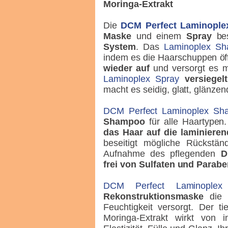
Moringa-Extrakt
Die
DCM Perfect Laminople
Maske
und einem
Spray
bes
System
. Das
Laminoplex S
indem es die Haarschuppen öf
wieder auf
und versorgt es m
Laminoplex Spray
versiegel
macht es seidig, glatt, glänze
DCM Perfect Laminoplex Sh
Shampoo
für alle Haartype
das Haar auf die laminiere
beseitigt mögliche Rückst
Aufnahme des pflegenden
D
frei von Sulfaten und Parab
DCM Perfect Laminople
Rekonstruktionsmaske
die g
Feuchtigkeit versorgt. Der t
Moringa-Extrakt wirkt von