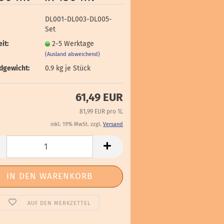
DL001-DL003-DL005-
Set
it:
2-5 Werktage
(Ausland abweichend)
dgewicht:
0.9
kg je Stück
61,49 EUR
81,99 EUR pro 1L
inkl. 19% MwSt. zzgl.
Versand
AUF DEN MERKZETTEL