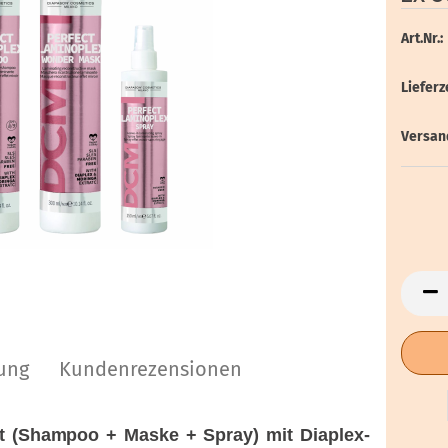
Art.Nr.:
Lieferze
Versan
ung
Kundenrezensionen
t (Shampoo + Maske + Spray) mit Diaplex-