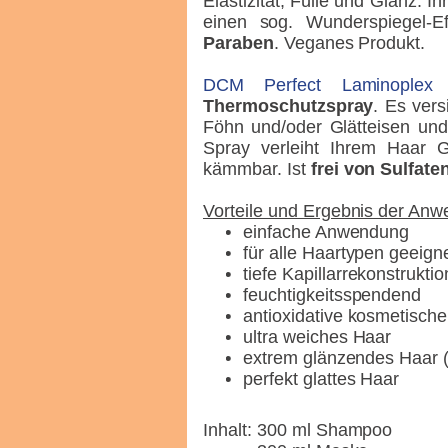
Elastizität, Fülle und Glanz. 
einen sog. Wunderspiegel-Ef
Paraben
. Veganes Produkt.
DCM Perfect Laminoplex 
Thermoschutzspray
. Es vers
Föhn und/oder Glätteisen und
Spray verleiht Ihrem Haar G
kämmbar. Ist
frei von Sulfat
Vorteile und Ergebnis der An
einfache Anwendung
für alle Haartypen geeign
tiefe Kapillarrekonstruktio
feuchtigkeitsspendend
antioxidative kosmetisch
ultra weiches Haar
extrem glänzendes Haar (
perfekt glattes Haar
Inhalt:
300 ml Shampoo