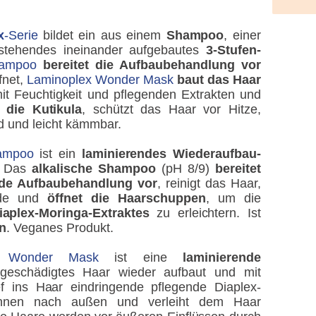
x
-Serie
bildet ein aus einem
Shampoo
, einer
tehendes ineinander aufgebautes
3-Stufen-
hampoo
bereitet die Aufbaubehandlung vor
fnet,
Laminoplex Wonder Mask
baut das Haar
it Feuchtigkeit und pflegenden Extrakten und
t die Kutikula
, schützt das Haar vor Hitze,
nd und leicht kämmbar.
ampoo
ist ein
laminierendes Wiederaufbau-
n. Das
alkalische Shampoo
(pH 8/9)
bereitet
nde Aufbaubehandlung vor
, reinigt das Haar,
ände und
öffnet die Haarschuppen
, um die
iaplex-Moringa-Extraktes
zu erleichtern. Ist
en
. Veganes Produkt.
x Wonder Mask
ist eine
laminierende
eschädigtes Haar wieder aufbaut und mit
ief ins Haar eindringende pflegende Diaplex-
 innen nach außen und verleiht dem Haar