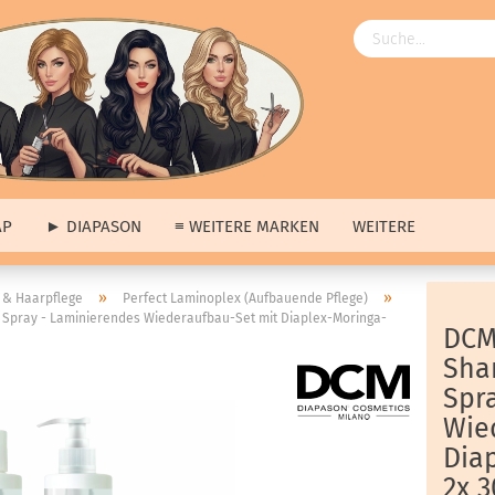
AP
► DIAPASON
≡ WEITERE MARKEN
WEITERE
Angebote
»
»
& Haarpflege
Perfect Laminoplex (Aufbauende Pflege)
Spray - Laminierendes Wiederaufbau-Set mit Diaplex-Moringa-
ngebote
anzeigen
≡ Über uns anzeigen
DCM
ap
Unsere Produkte
Sha
pason
Unsere Marken
Spr
tere Marken
Unsere Hausmarke
Wie
s
Diap
erkauf
2x 3