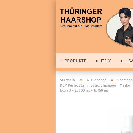
≡ PRODUKTE
► ITELY
► LIS
► 
»
»
Startseite
► Diapason
Shampoo 
DCM Perfect Laminoplex Shampoo + Maske + 
► A
Extrakt - 2x 300 ml + 1x 150 ml
≡ Barber & Herrenartikel
Lis
anzeigen
Dia
Haarstyling
wei
Cologne
Set
Haar- & Gesichtspflege
Abv
Bartpflege