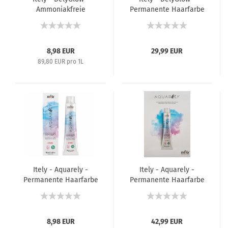
Ammoniakfreie
Permanente Haarfarbe
Permanente Haarfarbe
/ Semi-Permanente
/ Semi-Permanente
Tönung - Farbkarte
Tönung / Saurer Toner
- 100 ml
8,98 EUR
29,99 EUR
89,80 EUR pro 1L
Itely - Aquarely -
Itely - Aquarely -
Permanente Haarfarbe
Permanente Haarfarbe
- 100 ml
- Farbkarte
8,98 EUR
42,99 EUR