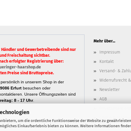
Mehr über...
r Händler und Gewerbetreibende sind nur
Impressum
und Freischaltung sichtbar.
nach erfolgter Registrierung über:
Kontakt
ueringer-haarshop.de
Versand- & Zahl
ten Preise sind Bruttopreise.
Widerrufsrecht &
persönlich in unserem Shop in der
9086 Erfurt
besuchen oder
Newsletter
ontaktieren.
Unsere Öffnungszeiten sind
AGB
eitag: 8 - 17 Uhr
.
Privatsphäre un
Technologien
Cookie Einstellu
nbietern, um die ordentliche Funktionsweise der Website zu gewährleisten
ögliches Einkaufserlebnis bieten zu können. Weitere Informationen finden