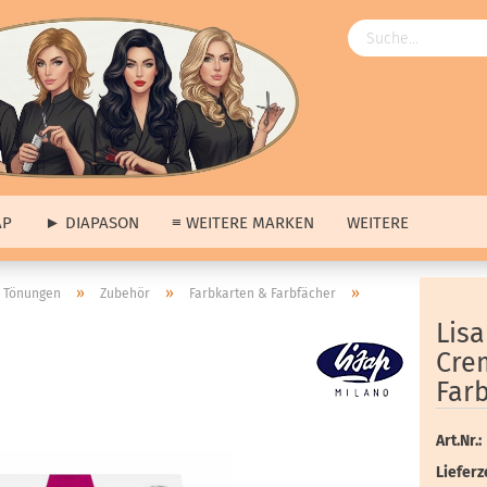
AP
► DIAPASON
≡ WEITERE MARKEN
WEITERE
Angebote
»
»
»
 Tönungen
Zubehör
Farbkarten & Farbfächer
ngebote
anzeigen
≡ Über uns anzeigen
Lis
ap
Unsere Produkte
Cre
pason
Unsere Marken
Far
tere Marken
Unsere Hausmarke
s
Art.Nr.:
erkauf
Lieferze