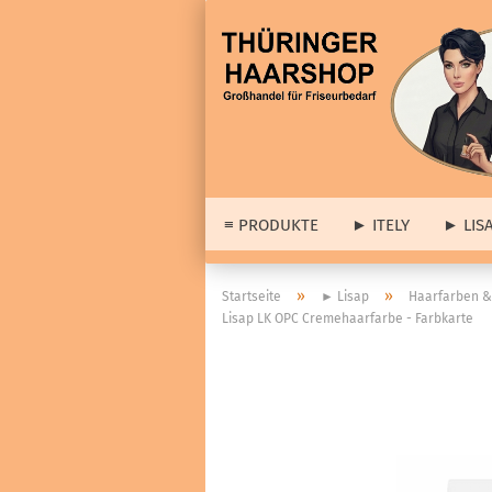
≡ PRODUKTE
► ITELY
► LIS
► 
»
»
Startseite
► Lisap
Haarfarben &
Lisap LK OPC Cremehaarfarbe - Farbkarte
► A
≡ Barber & Herrenartikel
Lis
anzeigen
Dia
Haarstyling
wei
Cologne
Set
Haar- & Gesichtspflege
Abv
Bartpflege