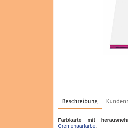
Haarfarben & Tönungen
Marken & Hersteller
Beschreibung
Kundenr
Farbkarte mit herausne
Cremehaarfarbe
.