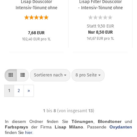
Lisap Douscolor
Lisap Filter Douscolor
Intensiv-Tönung ohne
- Intensiv-Tönung ohne
Ammoniak - 75 ml
Ammoniak - 60 ml
Statt 9,50 EUR
Nur 8,50 EUR
7,68 EUR
141,67 EUR pro 1L
102,40 EUR pro 1L
Sortieren nach
8 pro Seite
1
2
»
1
bis
8
(von insgesamt
13
)
In diesem Ordner finden Sie
Tönungen
,
Blondtoner
und
Farbsprays
der Firma
Lisap Milano
. Passende
Oxydanten
finden Sie
hier
.