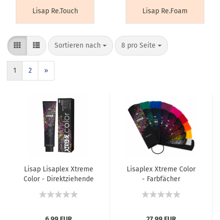
Lisap Re.Touch
Lisap Re.Foam
Sortieren nach
8 pro Seite
1
2
»
Lisap Lisaplex Xtreme
Lisaplex Xtreme Color
Color - Direktziehende
- Farbfächer
Tönung - 60 ml
6,99 EUR
27,99 EUR